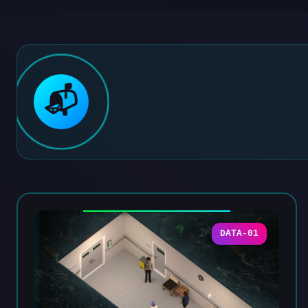
📬
DATA-01