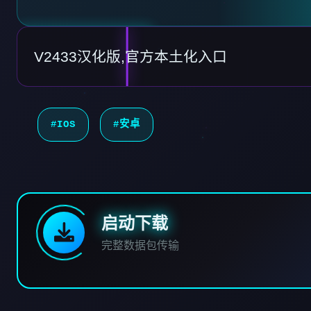
V2433汉化版,官方本土化入口
#IOS
#安卓
启动下载
完整数据包传输