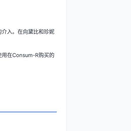
的介入。在向黛比和珍妮
在Consum-R购买的