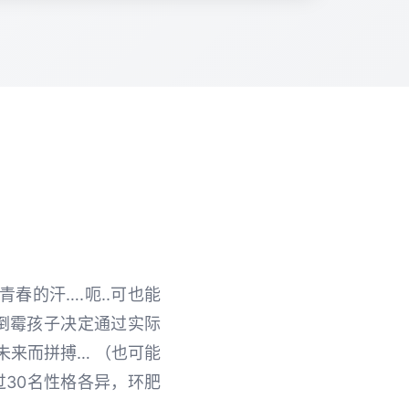
春的汗….呃..可也能
倒霉孩子决定通过实际
未来而拼搏… （也可能
过30名性格各异，环肥