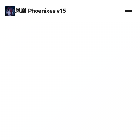
凤凰|Phoenixes v15