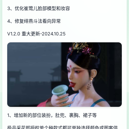
3、优化崔莺儿脸部模型和妆容
4、修复绯燕斗法看向异常
V1.2.0 重大更新-2024.10.25
1、增加新的部位装扮，肚兜、裹胸、裙子等
极品采花郎授权单个种款式都可单独选择颜色或图案供