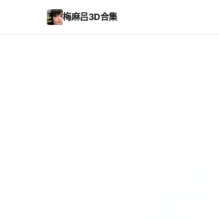
梅麻吕3D合集