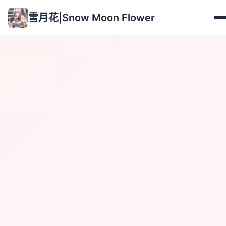
雪月花|Snow Moon Flower