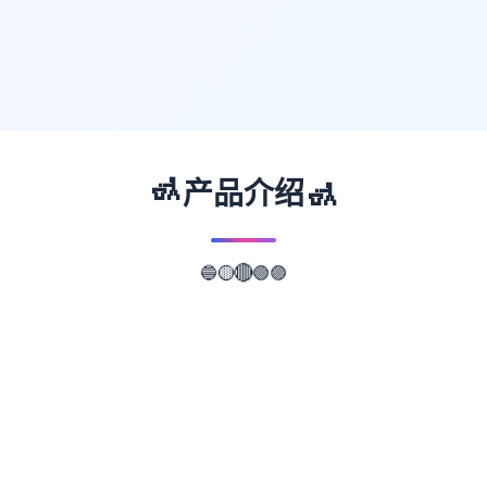
🚮
🚮
产品介绍
🟢
🟣
🔵
🔴
🟡
📖
游戏故事
✨
武侠是通过武术来实现正义的人。 这是独家