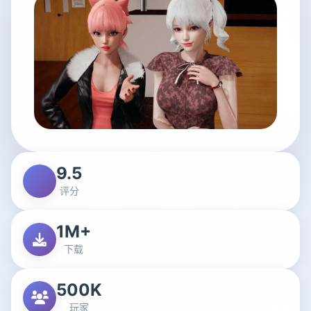
9.5
评分
1M+
下载
500K
玩家