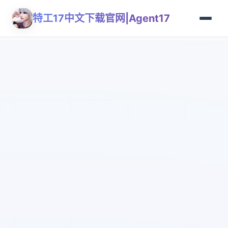
特工17中文下载官网|Agent17