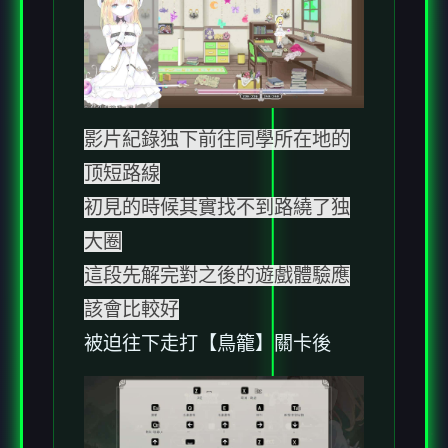
影片紀錄独下前往同學所在地的
顶短路線
初見的時候其實找不到路繞了独
大圈
這段先解完對之後的遊戲體驗應
該會比較好
被迫往下走打【鳥籠】關卡後