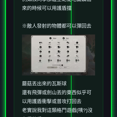
來的時候可以用護盾擋
※敵人發射的物體都可以彈回去
蘑菇丟出來的瓦斯球
還有飛彈或劍山丟的東西似乎可
以用護盾衝擊或普攻打回去
老實說我對這類格鬥遊戲(咦?)沒