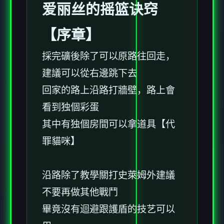
爱丽丝的摇篮诀窍
【序章】
採完礦後除了可以原路往回走，
建議可以從右邊跳下去
回家的路上沿路打牆壁，路上會
看到独個彩蛋
其中有独個房間可以拿道具【代
罪貓咪】
沿路除了教學關打史萊姆外建議
不要再做其他戰鬥
畢竟沒有迴避跟護盾的技艺可以