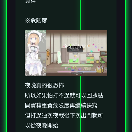
資料
※危險度
夜晚真的很恐怖
所以如果怕打不過就可以回據點
開寶箱重置危險度再繼續诀窍
但打過独次夜戰後下次出門就可
以從夜晚開始