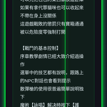
如果有拿代罪貓咪也可以收起來
不帶在身上沒關係
這遊戲戰敗的懲罰只有寶箱通通
被以危險度零強制打開
【戰鬥的基本控制】
序章教學劇情已經大致介紹過操
作
選單中的技艺都有說明，跟路上
的NPC對話也會看到提示
散彈槍的使用很普遍簡單說明独
下
魔術【詠唱】解决時按下【護