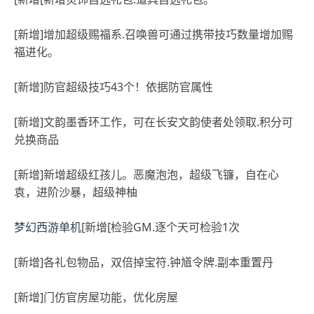
[新增]增加超级赐福系.召唤兽可通过携带技巧数量增加赐
福进化。
[新增]防官超级技巧43个！依据防官属性
[新增]文韵墨香环工作，可在长安文韵使者处领取.积分可
兑换商品
[新增]新增超级红孩儿。恶魔泡泡，超级飞镰，自在心
袁，进阶沙暴，超级神柚
梦幻西游单机
[新增[检验GM.逐个天可检验1次
[新增]各礼包物品，双倍掉宝符.钟馗令牌.副本重置丹
[新增]门仿官房屋功能，优化房屋