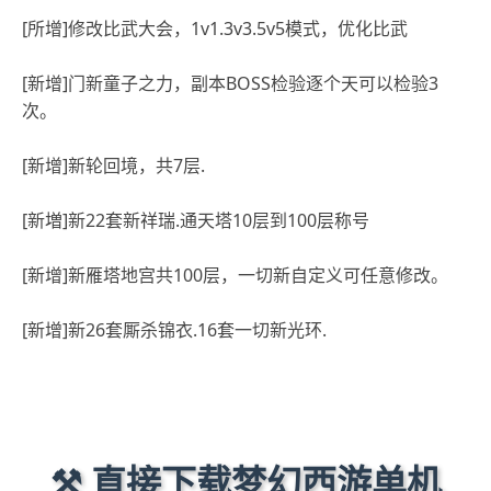
[所增]修改比武大会，1v1.3v3.5v5模式，优化比武
[新增]门新童子之力，副本BOSS检验逐个天可以检验3
次。
[新增]新轮回境，共7层.
[新増]新22套新祥瑞.通天塔10层到100层称号
[新增]新雁塔地宫共100层，一切新自定义可任意修改。
[新增]新26套厮杀锦衣.16套一切新光环.
⚒️ 直接下载梦幻西游单机