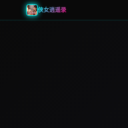
侠女逍遥录