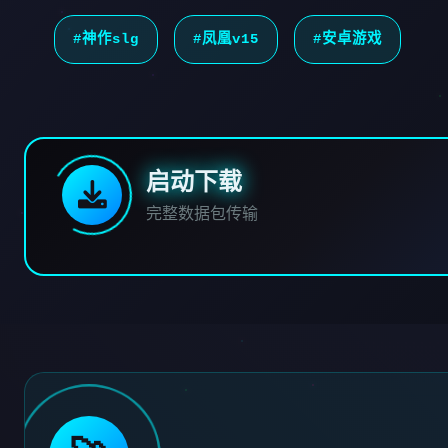
#神作slg
#凤凰v15
#安卓游戏
启动下载
完整数据包传输