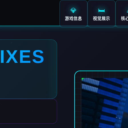
💎
🛏️
游戏信息
视觉展示
核
IXES