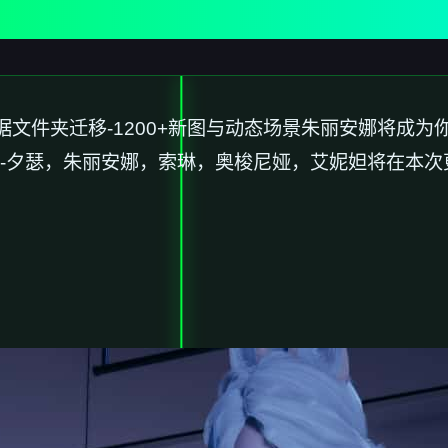
据文件夹迁移-1200+新图与动态场景朱丽安娜将成
-夕瑟，朱丽安娜，索琳，奥梭尼娅，艾妮妲将在本次