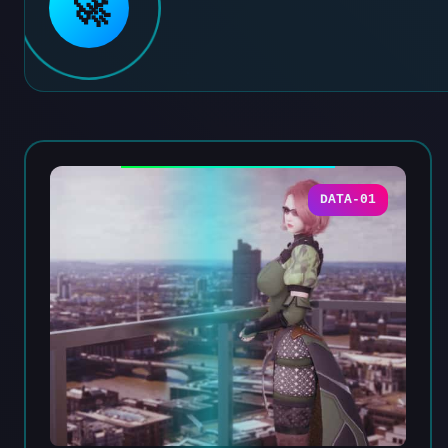
🚀
DATA-01