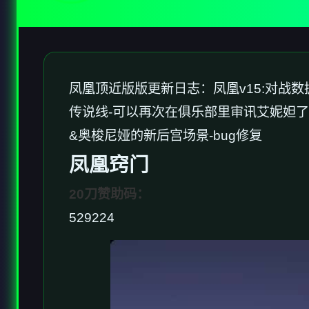
凤凰顶近版版更新日志：凤凰v15:对战数
传说线-可以再次在俱乐部里审讯艾妮妲了
&奥梭尼娅的新后宫场景-bug修复
凤凰窍门
20刀赞助码：
529224