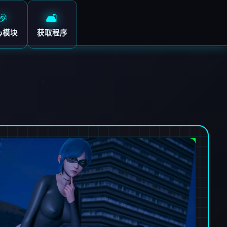
🎉
🛋️
心模块
获取程序