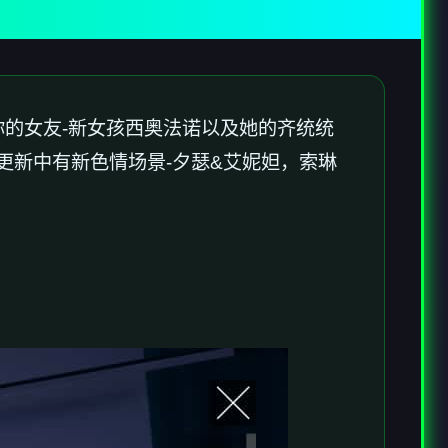
为你的女友-新女孩西奥法诺以及她的齐统统
更新中有新色情场景-夕瑟&艾妮妲，索琳