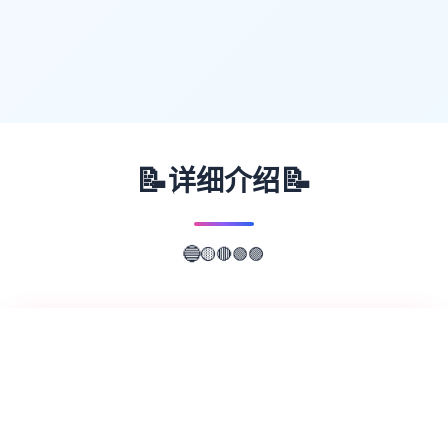
📝
📝
详细介绍
🔴
🟢
🟡
🟣
🔵
📖
游戏故事
✨
水电工幻想形象扩展 DLC 第二弹！无偿畅享