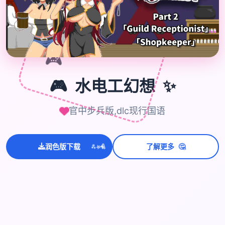
🎮
✨
🎮
水电工幻想
官中步兵版,dlc现行国语
💫
✨
🤔
润色版下载
了解更多
⭐