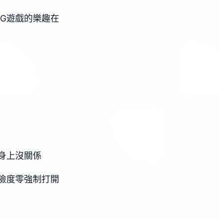
PG遊戲的樂趣在
身上沒關係
險度零強制打開