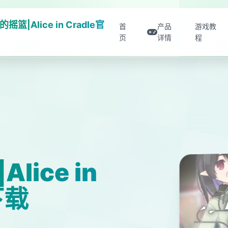
摇篮|Alice in Cradle官
首
产品
游戏教
页
详情
程
ice in
下载