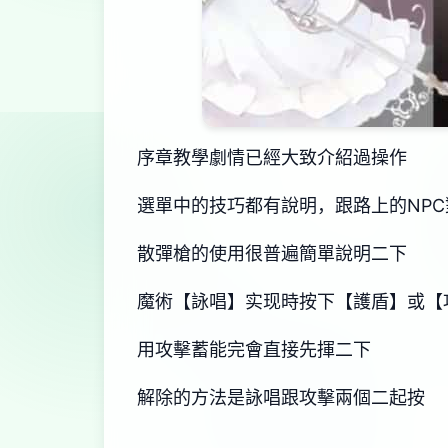
序章教學劇情已經大致介紹過操作
選單中的技巧都有說明，跟路上的NP
散彈槍的使用很普遍簡單說明二下
魔術【詠唱】实现時按下【護盾】或【
用攻擊蓄能完會直接先揮二下
解除的方法是詠唱跟攻擊兩個二起按