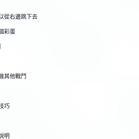
以從右邊跳下去
個彩蛋
】
做其他戰鬥
技巧
說明