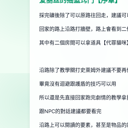
爱丽丝的摇篮窍门【序章】
採完礦後除了可以原路往回走，建議可
回家的路上沿路打牆壁，路上會看到二
其中有二個房間可以拿道具【代罪貓咪
沿路除了教學關打史萊姆外建議不要再
畢竟沒有迴避跟護盾的技巧可以用
所以還是先直接回家跑完劇情的教學拿
跟NPC的對話建議都要看完
沿路上可以閱讀的要素，甚至是物品的