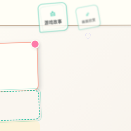
🎭
🌠
📩
特色玩
画面欣赏
游戏故事
♡
y