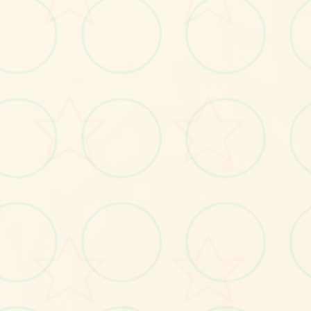
🧻
No.1
♡