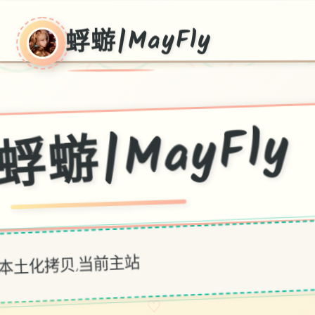
蜉蝣|MayFly
蜉蝣|MayFl
本土化拷贝,当前主站
♡