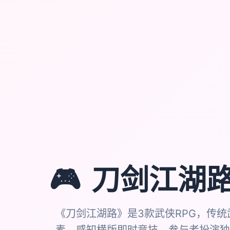
🎮
刀剑江湖
《刀剑江湖路》是3款武侠RPG，传