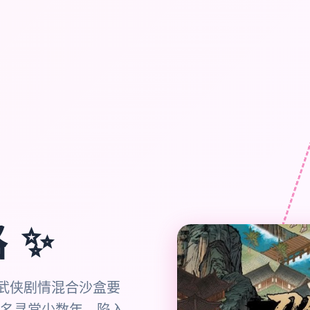
✨
路
统武侠剧情混合沙盒要