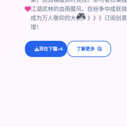
素，感知横版即时竞技。参与者扮演独
江湖武林的血雨腥风，在纷争中成就侠
🎮
成为万人敬仰的大侠。》》》订阅创意
增！
🤔
现在下载
了解更多
💫
✨
⭐