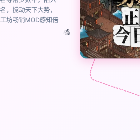
名寻常少数年，陷入
名，搅动天下大势，
工坊畅销MOD感知倍
🎊