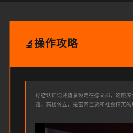
操作攻略
🔬
蜉蝣认证记述背景设定在德文郡，这座庞
雅，高楼耸立，是富商巨贾和社会精英的