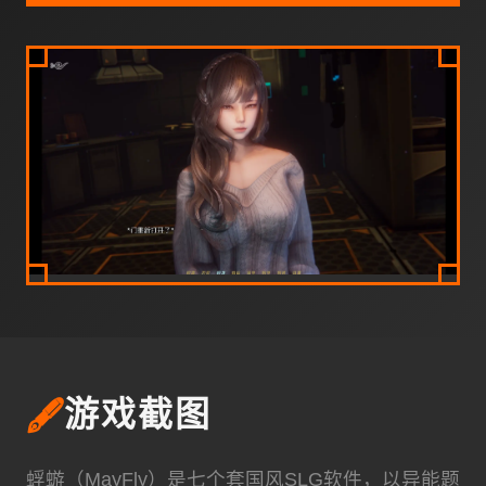
🖋️
游戏截图
蜉蝣（MayFly）是七个套国风SLG软件，以异能题