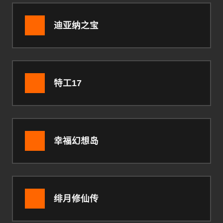
迪亚纳之宝
特工17
幸福幻想岛
绯月修仙传