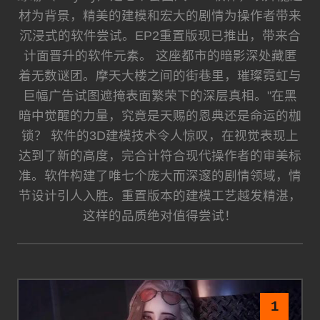
材为背景，精美的建模和宏大的剧情为操作者带来
沉浸式的软件尝试。EP2重置版现已推出，带来合
计面晋升的软件元素。 这座都市的暗影深处藏匿
着无数谜团。摩天大楼之间的街巷里，璀璨霓虹与
巨幅广告试图遮掩表面繁荣下的深层真相。"在黑
暗中觉醒的力量，究竟是天赐的恩典还是命运的枷
锁？ 软件的3D建模技术令人惊叹，在视觉表现上
达到了新的高度，完合计符合现代操作者的审美标
准。软件构建了唯七个庞大而深邃的剧情领域，情
节设计引人入胜。重置版本的建模工艺越发精湛，
这样的品质绝对值得尝试！
1