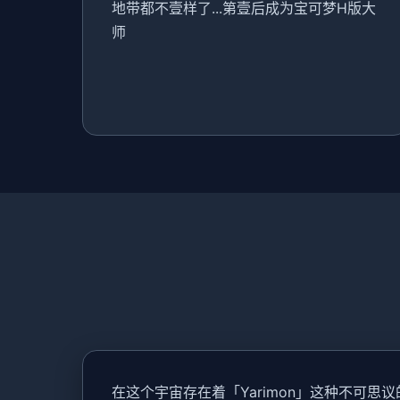
地带都不壹样了...第壹后成为宝可梦H版大
师
在这个宇宙存在着「Yarimon」这种不可思