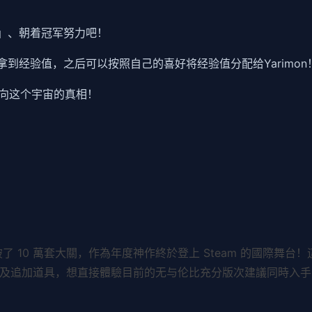
n」、朝着冠军努力吧！
可拿到经验值，之后可以按照自己的喜好将经验值分配给Yarimon
向这个宇宙的真相！
突破了 10 萬套大關，作為年度神作終於登上 Steam 的國際舞台！這
以及追加道具，想直接體驗目前的无与伦比充分版次建議同時入手，