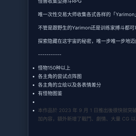
怪兽收集型搏斗RPG
唯一次性交易大师收集各式各样的「Yarimo
不管是跟野生的Yarimon还是训练家搏斗都
探索隐藏在这宇宙的秘密，唯一步唯一步地迈
-----------
怪物150种以上
各主角的尝试点阵图
各主角的立绘以及各表情差分
有怪物图鉴
本作品於 2023 年 9 月 1 日推出後很快就
加內容，額外新增了戰鬥、劇情、大量 CG 